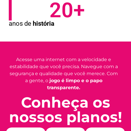
20+
anos de
história
Acesse uma internet com a velocidade e
estabilidade que você precisa. Navegue com a
segurança e qualidade que você merece. Com
a gente, o
jogo é limpo e o papo
transparente.
Conheça os
nossos planos!