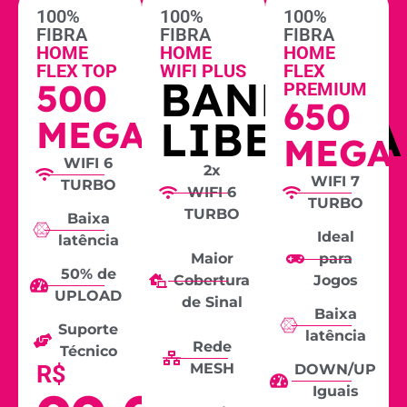
100%
100%
100%
FIBRA
FIBRA
FIBRA
HOME
HOME
HOME
FLEX TOP
WIFI PLUS
FLEX
BANDA
500
PREMIUM
650
LIBERADA
MEGA
MEGA
WIFI 6
2x
WIFI 7
TURBO
WIFI 6
TURBO
TURBO
Baixa
Ideal
latência
Maior
para
50% de
Cobertura
Jogos
UPLOAD
de Sinal
Baixa
Suporte
latência
Rede
Técnico
R$
MESH
DOWN/UP
Iguais