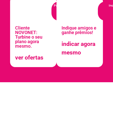
Pra quem já é cliente
In
Cliente
Indique amigos e
NOVONET:
ganhe prêmios!
Turbine o seu
plano agora
indicar agora
mesmo.
mesmo
ver ofertas