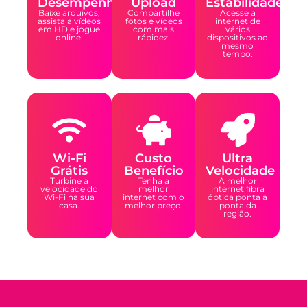
Desempenho
Upload
Estabilidade
Baixe arquivos,
Compartilhe
Acesse a
assista a vídeos
fotos e vídeos
internet de
em HD e jogue
com mais
vários
online.
rápidez.
dispositivos ao
mesmo
tempo.
Wi-Fi
Custo
Ultra
Grátis
Benefício
Velocidade
Turbine a
Tenha a
A melhor
velocidade do
melhor
internet fibra
Wi-Fi na sua
internet com o
óptica ponta a
casa.
melhor preço.
ponta da
região.