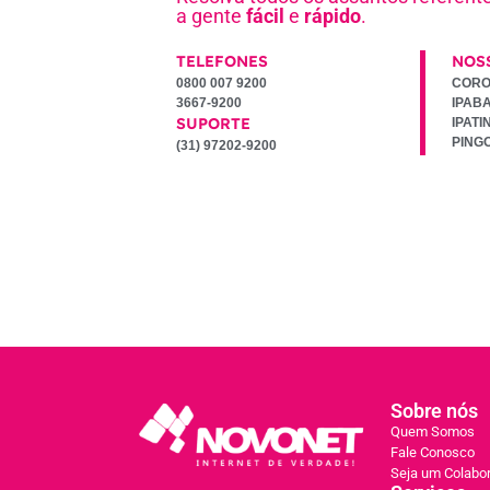
a gente
fácil
e
rápido
.
TELEFONES
NOS
0800 007 9200
CORO
3667-9200
IPAB
SUPORTE
IPATI
PING
(31) 97202-9200
Sobre nós
Quem Somos
Fale Conosco
Seja um Colabo