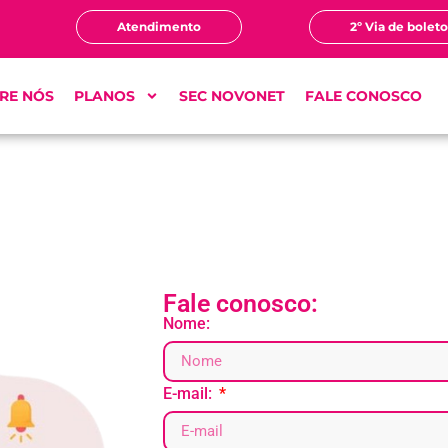
Atendimento
2º Via de bolet
RE NÓS
PLANOS
SEC NOVONET
FALE CONOSCO
Fale conosco:
Nome:
E-mail: