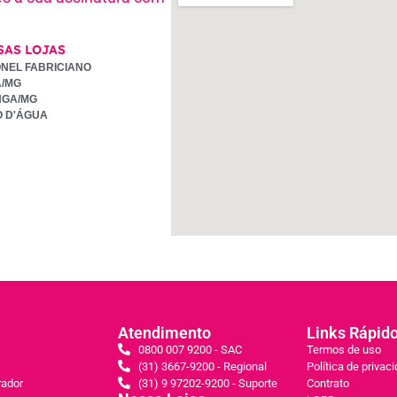
SAS LOJAS
NEL FABRICIANO
A/MG
NGA/MG
O D'ÁGUA
Atendimento
Links Rápid
0800 007 9200 - SAC
Termos de uso
(31) 3667-9200 - Regional
Política de privac
rador
(31) 9 97202-9200 - Suporte
Contrato