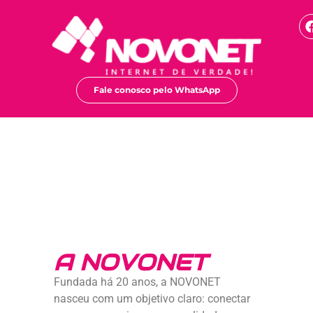
Fale conosco pelo WhatsApp
A NOVONET
Fundada há 20 anos, a NOVONET
nasceu com um objetivo claro: conectar